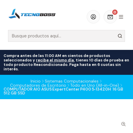
0
Compra antes de las 11:00 AM en cientos de productos
seleccionados y
recibe el mismo día
, tienes 10 días de prueba en
todo producto Reacondicionado. Paga hasta en 6 cuotas sin
interés.
Inicio
Sistemas Computacionales
Computadores de Escritorio
Todo en Uno (All-in-One)
COMPUTADOR AIO ASUS ExpertCenter P400 5‑13420H 16 GB
512 GB SSD