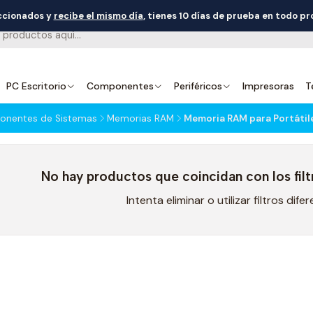
eccionados y
recibe el mismo día
, tienes 10 días de prueba en todo p
PC Escritorio
Componentes
Periféricos
Impresoras
T
nentes de Sistemas
Memorias RAM
Memoria RAM para Portáti
No hay productos que coincidan con los filt
Intenta eliminar o utilizar filtros dife