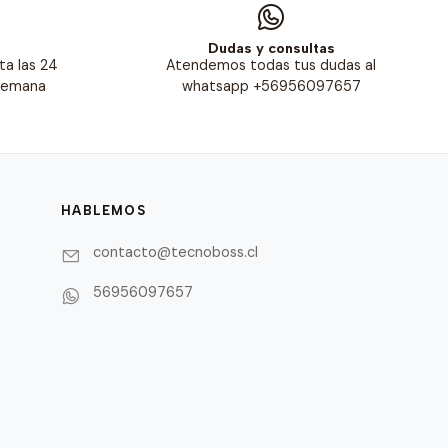
s
Dudas y consultas
ta las 24
Atendemos todas tus dudas al
 semana
whatsapp +56956097657
HABLEMOS
contacto@tecnoboss.cl
56956097657