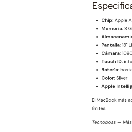
Especific
Chip:
Apple A1
Memoria:
8 G
Almacenamie
Pantalla:
13" 
Cámara:
1080
Touch ID:
int
Batería:
hasta
Color:
Silver
Apple Intelli
El MacBook más ac
límites.
Tecnoboss — Más d