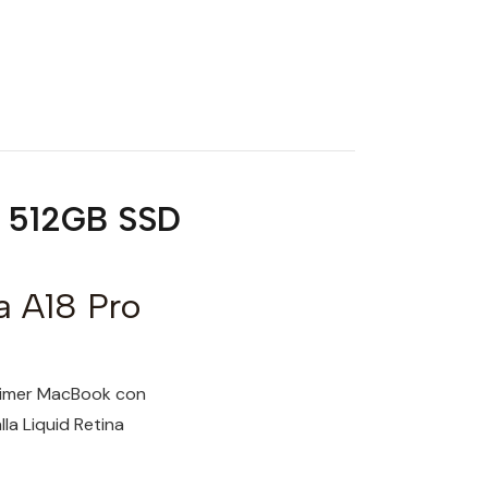
B 512GB SSD
a A18 Pro
primer MacBook con
la Liquid Retina