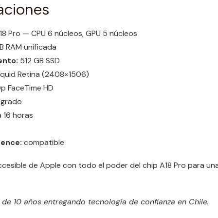
aciones
8 Pro — CPU 6 núcleos, GPU 5 núcleos
B RAM unificada
nto:
512 GB SSD
Liquid Retina (2408×1506)
p FaceTime HD
egrado
 16 horas
gence:
compatible
cesible de Apple con todo el poder del chip A18 Pro para una
e 10 años entregando tecnología de confianza en Chile.