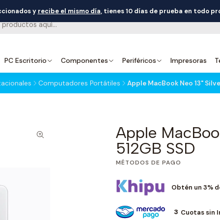
eccionados y
recibe el mismo día
, tienes 10 días de prueba en todo p
PC Escritorio
Componentes
Periféricos
Impresoras
T
acionales
Computadores Portátiles
Apple MacBook Neo 13" Silv
Apple MacBook
512GB SSD
MÉTODOS DE PAGO
Obtén un 3% d
3
Cuotas sin 