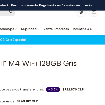
roducto Reacondicionado. Paga hasta en 6 cuotas sin interés.
0
ecnología
Seguridad
Venta Empresas
Industria 4.0
8GB Gris Espacial
 11" M4 WiFi 128GB Gris
- 3.3%
$722.876 CLP
cto pagando transferencias.
$249.182 CLP
Interés de