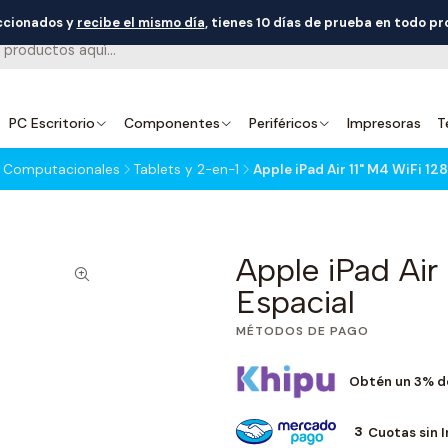
eccionados y
recibe el mismo día
, tienes 10 días de prueba en todo p
PC Escritorio
Componentes
Periféricos
Impresoras
T
 Computacionales
Tablets y 2-en-1
Apple iPad Air 11" M4 WiFi 12
Apple iPad Air
Espacial
MÉTODOS DE PAGO
Obtén un 3% d
3
Cuotas sin 