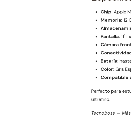
Chip:
Apple M
Memoria:
12 
Almacenamie
Pantalla:
11" L
Cámara front
Conectividad
Batería:
hasta
Color:
Gris Es
Compatible 
Perfecto para estu
ultrafino.
Tecnoboss — Más d