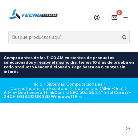
0
Compra antes de las 11:00 AM en cientos de productos
seleccionados y
recibe el mismo día
, tienes 10 días de prueba en
todo producto Reacondicionado. Paga hasta en 6 cuotas sin
interés.
Inicio
Sistemas Computacionales
Computadores de Escritorio
Todo en Uno (All-in-One)
All-in-One Lenovo ThinkCentre NEO 50a G5 24" Intel Core i7-
240H 16GB 512GB SSD Windows 11 Pro