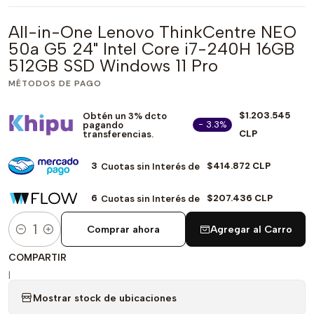
All-in-One Lenovo ThinkCentre NEO
50a G5 24" Intel Core i7-240H 16GB
512GB SSD Windows 11 Pro
MÉTODOS DE PAGO
$1.203.545
Obtén un 3% dcto
- 3.3%
pagando
CLP
transferencias.
3
$414.872 CLP
Cuotas sin Interés de
6
$207.436 CLP
Cuotas sin Interés de
Comprar ahora
Agregar al Carro
Cantidad
COMPARTIR
|
Mostrar stock de ubicaciones