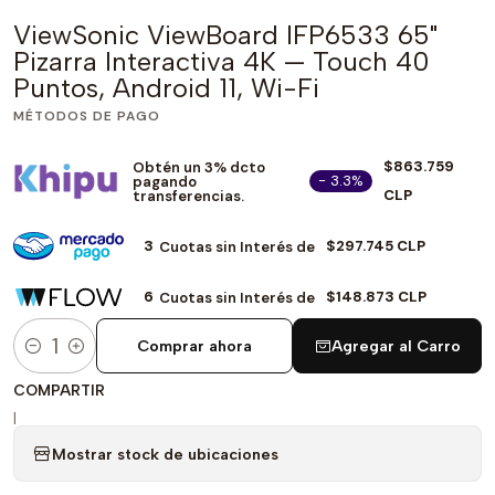
ViewSonic ViewBoard IFP6533 65"
Pizarra Interactiva 4K — Touch 40
Puntos, Android 11, Wi-Fi
MÉTODOS DE PAGO
$863.759
Obtén un 3% dcto
- 3.3%
pagando
CLP
transferencias.
3
$297.745 CLP
Cuotas sin Interés de
6
$148.873 CLP
Cuotas sin Interés de
Comprar ahora
Agregar al Carro
Cantidad
COMPARTIR
|
Mostrar stock de ubicaciones