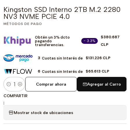
Kingston SSD Interno 2TB M.2 2280
NV3 NVME PCIE 4.0
MÉTODOS DE PAGO
$380.687
Obtén un 3% dcto
- 3.3%
pagando
CLP
transferencias.
3
$131.226 CLP
Cuotas sin Interés de
6
$65.613 CLP
Cuotas sin Interés de
Comprar ahora
Agregar al Carro
Cantidad
COMPARTIR
|
Mostrar stock de ubicaciones