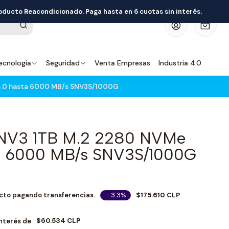
roducto Reacondicionado. Paga hasta en 6 cuotas sin interés.
0
ecnología
Seguridad
Venta Empresas
Industria 4.0
4.0 hasta 6000 MB/s SNV3S/1000G
 NV3 1TB M.2 2280 NVMe
ta 6000 MB/s SNV3S/1000G
- 3.3%
$175.610 CLP
cto pagando transferencias.
$60.534 CLP
Interés de