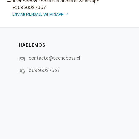
Atendemos todas tus dudas al whatsapp
+56956097657
ENVIAR MENSAJE WHATSAPP
HABLEMOS
contacto@tecnoboss.cl
56956097657