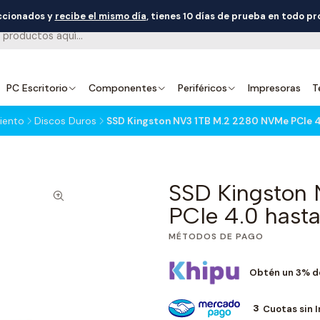
eccionados y
recibe el mismo día
, tienes 10 días de prueba en todo p
PC Escritorio
Componentes
Periféricos
Impresoras
T
iento
Discos Duros
SSD Kingston NV3 1TB M.2 2280 NVMe PCIe 
SSD Kingston
PCIe 4.0 has
MÉTODOS DE PAGO
Obtén un 3% d
3
Cuotas sin 