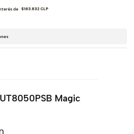
$163.832 CLP
Interés de
ones
75UT8050PSB Magic
n