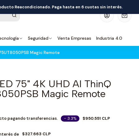
roducto Reacondicionado. Paga hasta en 6 cuotas sin interés.
0
ecnología
Seguridad
Venta Empresas
Industria 4.0
S 75UT8050PSB Magic Remote
ED 75" 4K UHD AI ThinQ
050PSB Magic Remote
- 3.3%
$950.551 CLP
cto pagando transferencias.
$327.663 CLP
Interés de