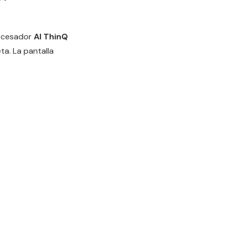
ocesador
AI ThinQ
a. La pantalla