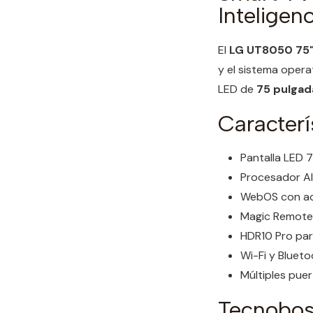
Inteligenc
El
LG UT8050 75
y el sistema opera
LED de
75 pulgad
Caracterí
Pantalla LED 
Procesador AI 
WebOS con acc
Magic Remote 
HDR10 Pro par
Wi-Fi y Bluet
Múltiples pue
Tecnoboss