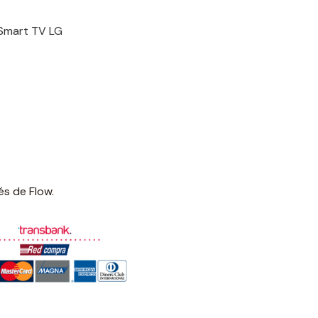
 Smart TV LG
.
és de Flow.