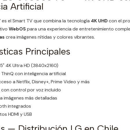
ia Artificial
"
es el Smart TV que combina la tecnología
4K UHD
con el pr
tivo
WebOS
para una experiencia de entretenimiento complet
as
crea imágenes nítidas y colores vibrantes.
sticas Principales
75" 4K Ultra HD (3840x2160)
ThinQ con inteligencia artificial
eso a Netflix, Disney+, Prime Video y más
con control por voz incluido
a imágenes más detalladas
ooth integrados
rtos HDMI y USB
 — Distribución LG en Chile