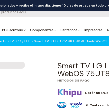
eccionados y
recibe el mismo día
, tienes 10 días de prueba en todo p
PC Escritorio
Componentes
Periféricos
Impresoras
T
de TV
TV LCD / LED
Smart TV LG LED 75" 4K UHD AI ThinQ WebO
Smart TV LG L
WebOS 75UT8
MÉTODOS DE PAGO
Obtén un 3% d
3
Cuotas sin 