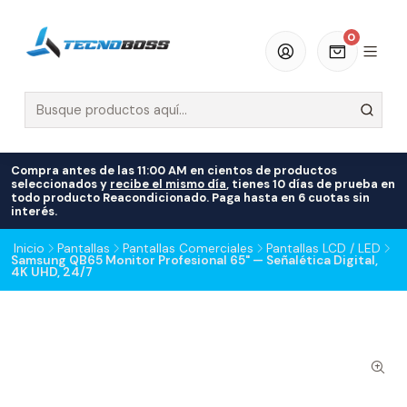
0
Compra antes de las 11:00 AM en cientos de productos
seleccionados y
recibe el mismo día
, tienes 10 días de prueba en
todo producto Reacondicionado. Paga hasta en 6 cuotas sin
interés.
Inicio
Pantallas
Pantallas Comerciales
Pantallas LCD / LED
Samsung QB65 Monitor Profesional 65" — Señalética Digital,
4K UHD, 24/7