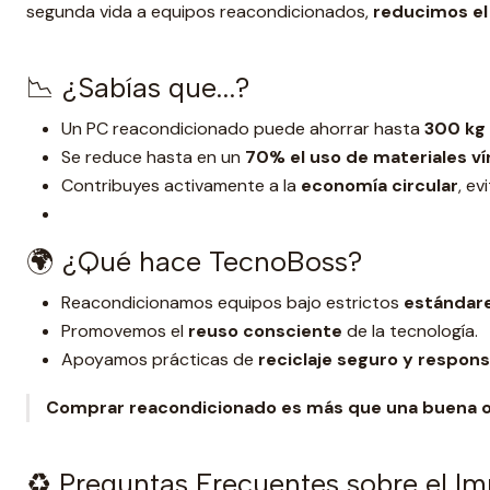
segunda vida a equipos reacondicionados,
reducimos el
📉 ¿Sabías que...?
Un PC reacondicionado puede ahorrar hasta
300 kg
Se reduce hasta en un
70% el uso de materiales v
Contribuyes activamente a la
economía circular
, e
🌍 ¿Qué hace TecnoBoss?
Reacondicionamos equipos bajo estrictos
estándare
Promovemos el
reuso consciente
de la tecnología.
Apoyamos prácticas de
reciclaje seguro y respon
Comprar reacondicionado es más que una buena ofer
♻️ Preguntas Frecuentes sobre el I