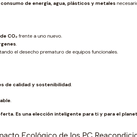
 consumo de energía, agua, plásticos y metales
necesario
 de CO₂
frente a uno nuevo.
írgenes
.
vitando el desecho prematuro de equipos funcionales.
s de calidad y sostenibilidad
.
sable
.
ta. Es una elección inteligente para ti y para el planet
mpacto Ecológico de los PC Reacondic