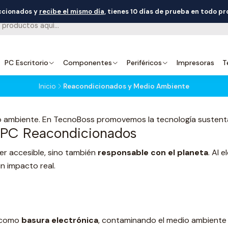
eccionados y
recibe el mismo día
, tienes 10 días de prueba en todo p
PC Escritorio
Componentes
Periféricos
Impresoras
T
Inicio
Reacondicionados y Medio Ambiente
ambiente. En TecnoBoss promovemos la tecnología sustentabl
n PC Reacondicionados
er accesible, sino también
responsable con el planeta
. Al e
n impacto real.
n como
basura electrónica
, contaminando el medio ambiente 