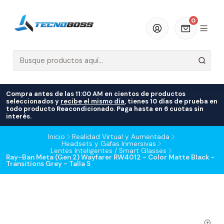
0
Compra antes de las 11:00 AM en cientos de productos
seleccionados y
recibe el mismo día
, tienes 10 días de prueba en
todo producto Reacondicionado. Paga hasta en 6 cuotas sin
interés.
Inicio
Realidad Virtual y Aumentada
Headsets y Gafas Inmersivas
Lentes Inteligentes / Smart Glasses
Ray-Ban Meta (Gen 2) Wayfarer RW4012 - Color Matte Black -
Transitions Grey - Talla S