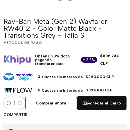
Ray-Ban Meta (Gen 2) Wayfarer
RW4012 - Color Matte Black -
Transitions Grey - Talla S
MÉTODOS DE PAGO
$696.240
Obtén un 3% dcto
- 3.3%
pagando
CLP
transferencias.
3
$240.000 CLP
Cuotas sin Interés de
6
$120.000 CLP
Cuotas sin Interés de
Comprar ahora
Agregar al Carro
Cantidad
COMPARTIR
|