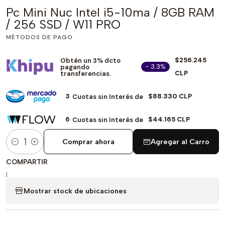
Pc Mini Nuc Intel i5-10ma / 8GB RAM
/ 256 SSD / W11 PRO
MÉTODOS DE PAGO
$256.245
Obtén un 3% dcto
- 3.3%
pagando
CLP
transferencias.
3
$88.330 CLP
Cuotas sin Interés de
6
$44.165 CLP
Cuotas sin Interés de
Comprar ahora
Agregar al Carro
Cantidad
COMPARTIR
|
Mostrar stock de ubicaciones