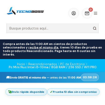
0
Compra antes de las 11:00 AM en cientos de productos
seleccionados y
recibe el mismo día
, tienes 10 días de prueba en
todo producto Reacondicionado. Paga hasta en 6 cuotas sin
interés.
Inicio
Reacondicionados
PC de Escritorio
Pc Mini Nuc Intel i5-10ma / 8GB RAM / 256 SSD / W11 PRO
🚚
03:59:26
Envío GRATIS el mismo día
— antes de las
11:00 AM
🚀
✓
Envío rápido disponible
Prueba 10 días sin compromiso