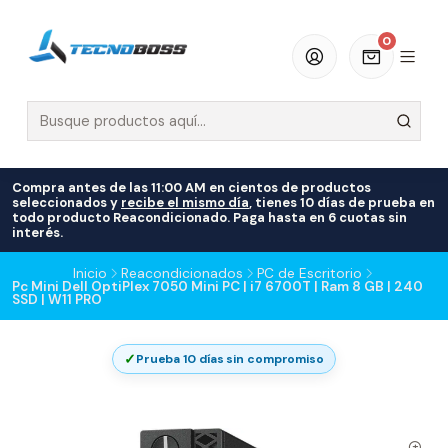
0
Compra antes de las 11:00 AM en cientos de productos
seleccionados y
recibe el mismo día
, tienes 10 días de prueba en
todo producto Reacondicionado. Paga hasta en 6 cuotas sin
interés.
Inicio
Reacondicionados
PC de Escritorio
Pc Mini Dell OptiPlex 7050 Mini PC | i7 6700T | Ram 8 GB | 240
SSD | W11 PRO
✓
Prueba 10 días sin compromiso