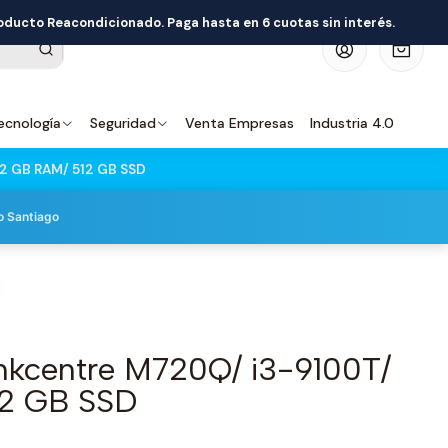
roducto Reacondicionado. Paga hasta en 6 cuotas sin interés.
0
ecnología
Seguridad
Venta Empresas
Industria 4.0
12 GB RAM/ 512 GB SSD
o Santiago
nkcentre M720Q/ i3-9100T/
12 GB SSD