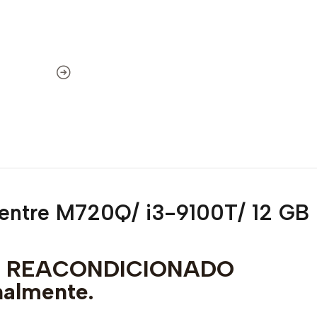
centre M720Q/ i3-9100T/ 12 GB
to REACONDICIONADO
nalmente.