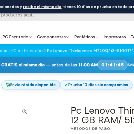
eccionados y
recibe el mismo día
, tienes 10 días de prueba en todo p
PC Escritorio
Componentes
Periféricos
Impresoras
T
ados
PC de Escritorio
Pc Lenovo Thinkcentre M720Q/ i3-9100T/ 
 GRATIS el mismo día
— antes de las
11:00 AM
01:41:44
Sol
🚀
✓
Envío rápido disponible
Prueba 10 días sin compromiso
Pc Lenovo Thi
12 GB RAM/ 5
MÉTODOS DE PAGO