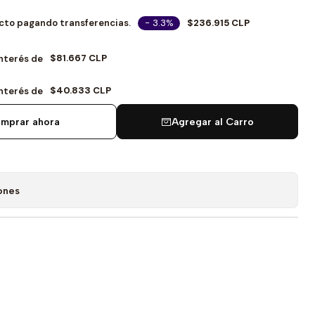
- 3.3%
$236.915 CLP
cto pagando transferencias.
$81.667 CLP
Interés de
$40.833 CLP
Interés de
mprar ahora
Agregar al Carro
ones