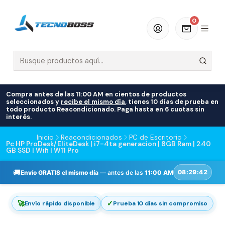
0
Compra antes de las 11:00 AM en cientos de productos
seleccionados y
recibe el mismo día
, tienes 10 días de prueba en
todo producto Reacondicionado. Paga hasta en 6 cuotas sin
interés.
Inicio
Reacondicionados
PC de Escritorio
Pc HP ProDesk/EliteDesk | i7-4ta generacion | 8GB Ram | 240
GB SSD | Wifi | W11 Pro
🚚
08:29:41
Envío GRATIS el mismo día
— antes de las
11:00 AM
🚀
✓
Envío rápido disponible
Prueba 10 días sin compromiso