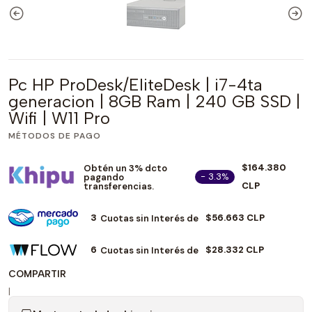
Pc HP ProDesk/EliteDesk | i7-4ta
generacion | 8GB Ram | 240 GB SSD |
Wifi | W11 Pro
MÉTODOS DE PAGO
$164.380
Obtén un 3% dcto
- 3.3%
pagando
CLP
transferencias.
3
$56.663 CLP
Cuotas sin Interés de
6
$28.332 CLP
Cuotas sin Interés de
COMPARTIR
|