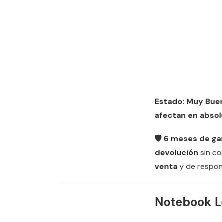
Estado: Muy Bue
afectan en absol
🛡️ 6 meses de ga
devolución
sin c
venta
y de respon
Notebook 