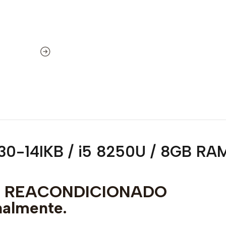
0-14IKB / i5 8250U / 8GB RA
to REACONDICIONADO
nalmente.