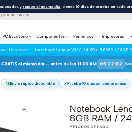
eccionados y
recibe el mismo día
, tienes 10 días de prueba en todo p
PC Escritorio
Componentes
Periféricos
Impresoras
T
dos
Notebooks
Notebook Lenovo V330-14IKB / i5 8250U / 8GB R
 GRATIS el mismo día
— antes de las
11:00 AM
05:22:01
Sol
🚀
✓
Envío rápido disponible
Prueba 10 días sin compromiso
Notebook Leno
8GB RAM / 24
MÉTODOS DE PAGO