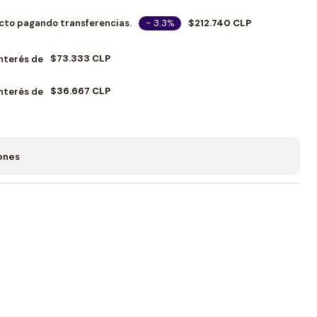
- 3.3%
$212.740 CLP
cto pagando transferencias.
$73.333 CLP
Interés de
$36.667 CLP
Interés de
ones