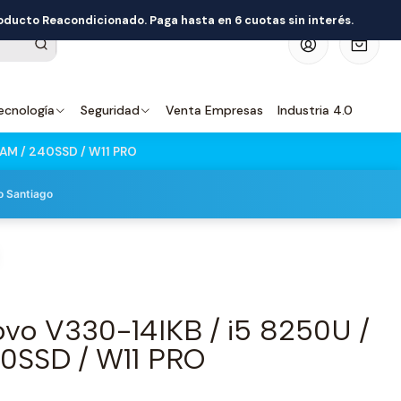
roducto Reacondicionado. Paga hasta en 6 cuotas sin interés.
0
ecnología
Seguridad
Venta Empresas
Industria 4.0
AM / 240SSD / W11 PRO
o Santiago
vo V330-14IKB / i5 8250U /
0SSD / W11 PRO