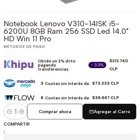
Notebook Lenovo V310-14ISK i5-
6200U 8GB Ram 256 SSD Led 14.0"
HD Win 11 Pro
MÉTODOS DE PAGO
$212.740
Obtén un 3% dcto
- 3.3%
pagando
CLP
transferencias.
3
$73.333 CLP
Cuotas sin Interés de
6
$36.667 CLP
Cuotas sin Interés de
Comprar ahora
Agregar al Carro
Cantidad
COMPARTIR
|