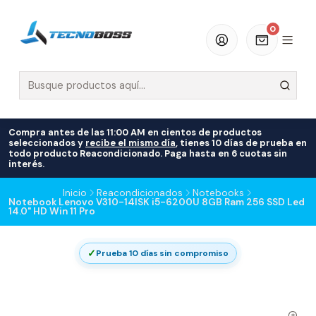
0
Compra antes de las 11:00 AM en cientos de productos
seleccionados y
recibe el mismo día
, tienes 10 días de prueba en
todo producto Reacondicionado. Paga hasta en 6 cuotas sin
interés.
Inicio
Reacondicionados
Notebooks
Notebook Lenovo V310-14ISK i5-6200U 8GB Ram 256 SSD Led
14.0" HD Win 11 Pro
✓
Prueba 10 días sin compromiso