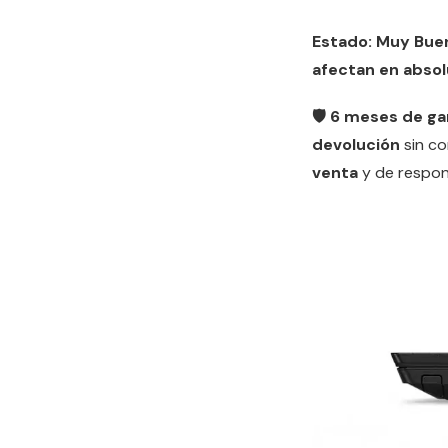
Estado: Muy Bue
afectan en absol
🛡️ 6 meses de ga
devolución
sin c
venta
y de respon