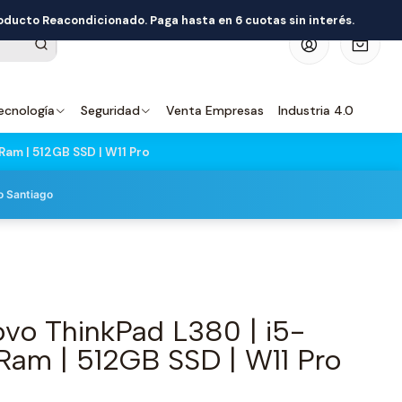
roducto Reacondicionado. Paga hasta en 6 cuotas sin interés.
0
ecnología
Seguridad
Venta Empresas
Industria 4.0
am | 512GB SSD | W11 Pro
o Santiago
vo ThinkPad L380 | i5-
am | 512GB SSD | W11 Pro