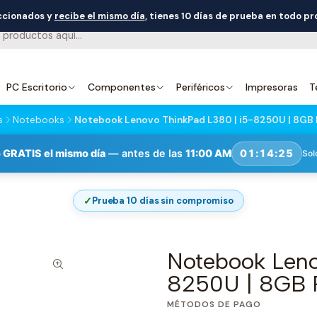
eccionados y
recibe el mismo día
, tienes 10 días de prueba en todo p
PC Escritorio
Componentes
Periféricos
Impresoras
T
s
Notebooks
Notebook Lenovo ThinkPad L380 | i5-8250U | 8GB R
 GRATIS el mismo día
— antes de las
11:00 AM
01:14:24
Sol
✓
Prueba 10 días sin compromiso
Notebook Leno
8250U | 8GB R
MÉTODOS DE PAGO