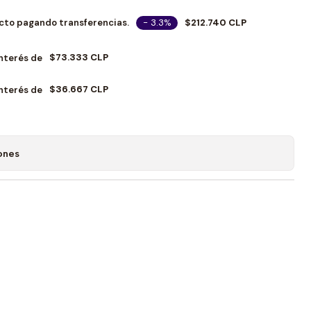
- 3.3%
$212.740 CLP
cto pagando transferencias.
$73.333 CLP
Interés de
$36.667 CLP
Interés de
ones