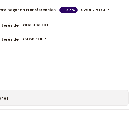
- 3.3%
$299.770 CLP
cto pagando transferencias.
$103.333 CLP
Interés de
$51.667 CLP
Interés de
ones