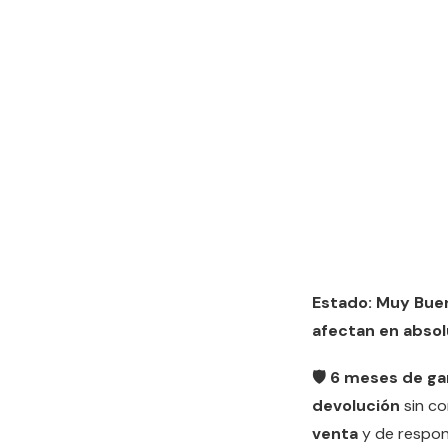
Estado: Muy Bue
afectan en absol
🛡️ 6 meses de ga
devolución
sin c
venta
y de respon