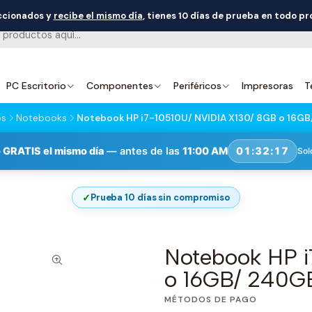
eccionados y
recibe el mismo día
, tienes 10 días de prueba en todo p
PC Escritorio
Componentes
Periféricos
Impresoras
T
os
Notebooks
Notebook HP i7-10510U/ NVIDIA X130/ 8GB o 16G
 GRATIS el mismo día
— antes de las
11:00 AM
01:32:16
Sol
✓
Prueba 10 días sin compromiso
Notebook HP i
o 16GB/ 240G
MÉTODOS DE PAGO