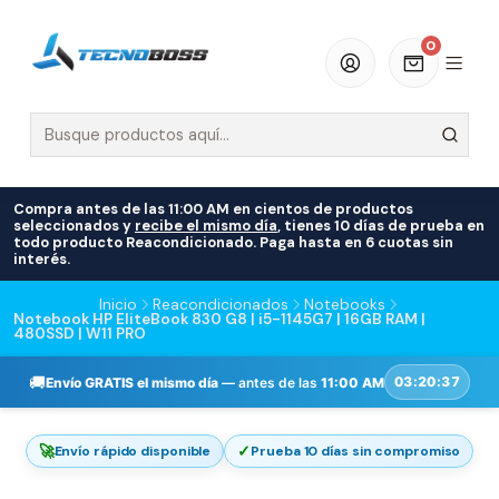
0
Compra antes de las 11:00 AM en cientos de productos
seleccionados y
recibe el mismo día
, tienes 10 días de prueba en
todo producto Reacondicionado. Paga hasta en 6 cuotas sin
interés.
Inicio
Reacondicionados
Notebooks
Notebook HP EliteBook 830 G8 | i5-1145G7 | 16GB RAM |
480SSD | W11 PRO
🚚
03:20:36
Envío GRATIS el mismo día
— antes de las
11:00 AM
🚀
✓
Envío rápido disponible
Prueba 10 días sin compromiso