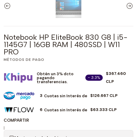
Notebook HP EliteBook 830 G8 | i5-
1145G7 | 16GB RAM | 480SSD | W11
PRO
MÉTODOS DE PAGO
$367.460
Obtén un 3% dcto
- 3.3%
pagando
CLP
transferencias.
3
$126.667 CLP
Cuotas sin Interés de
6
$63.333 CLP
Cuotas sin Interés de
COMPARTIR
|