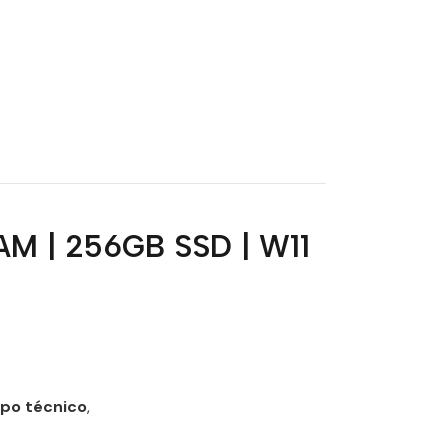
M | 256GB SSD | W11
ipo técnico
,