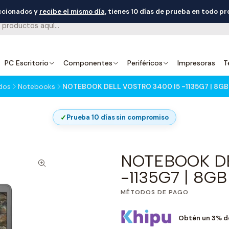
eccionados y
recibe el mismo día
, tienes 10 días de prueba en todo p
PC Escritorio
Componentes
Periféricos
Impresoras
T
dos
Notebooks
NOTEBOOK DELL VOSTRO 3400 I5 -1135G7 | 8GB 
✓
Prueba 10 días sin compromiso
NOTEBOOK DE
-1135G7 | 8GB
MÉTODOS DE PAGO
Obtén un 3% d