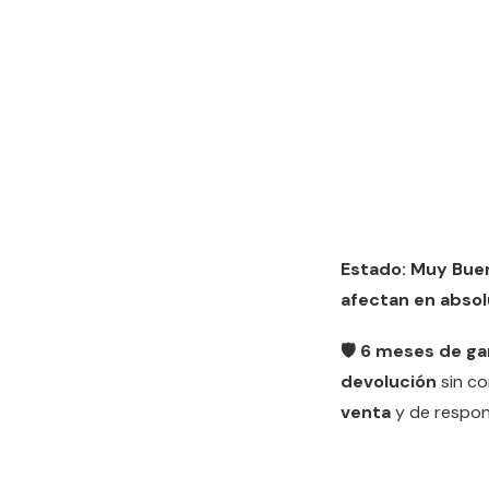
Estado: Muy Bue
afectan en absol
🛡️ 6 meses de ga
devolución
sin c
venta
y de respon