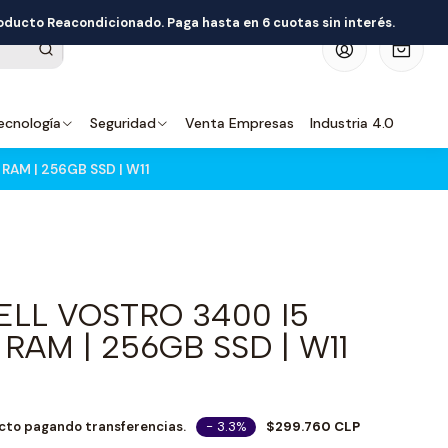
roducto Reacondicionado. Paga hasta en 6 cuotas sin interés.
0
ecnología
Seguridad
Venta Empresas
Industria 4.0
RAM | 256GB SSD | W11
LL VOSTRO 3400 I5
 RAM | 256GB SSD | W11
- 3.3%
$299.760 CLP
cto pagando transferencias.