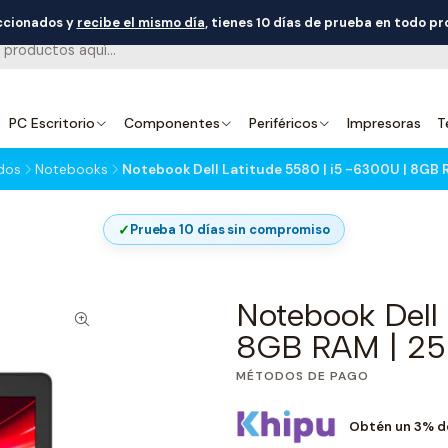
eccionados y
recibe el mismo día
, tienes 10 días de prueba en todo p
PC Escritorio
Componentes
Periféricos
Impresoras
T
dos
Notebooks
Notebook Dell Latitude 5580 | i5 -6300U | 8GB 
✓
Prueba 10 días sin compromiso
Notebook Dell 
8GB RAM | 25
MÉTODOS DE PAGO
Obtén un 3% d