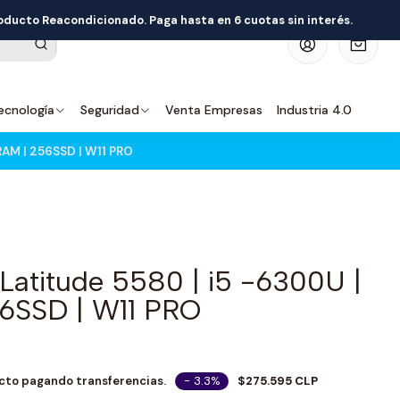
roducto Reacondicionado. Paga hasta en 6 cuotas sin interés.
0
ecnología
Seguridad
Venta Empresas
Industria 4.0
RAM | 256SSD | W11 PRO
Latitude 5580 | i5 -6300U |
6SSD | W11 PRO
- 3.3%
$275.595 CLP
cto pagando transferencias.