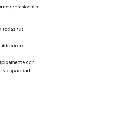
rno profesional o
n todas tus
mitiéndote
rápidamente con
d y capacidad.