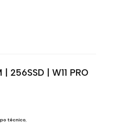
M | 256SSD | W11 PRO
ipo técnico
,