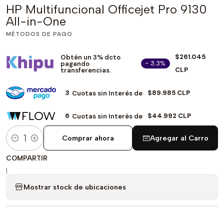
HP Multifuncional Officejet Pro 9130
All-in-One
MÉTODOS DE PAGO
$261.045
Obtén un 3% dcto
- 3.3%
pagando
CLP
transferencias.
3
$89.985 CLP
Cuotas sin Interés de
6
$44.992 CLP
Cuotas sin Interés de
Comprar ahora
Agregar al Carro
Cantidad
COMPARTIR
|
Mostrar stock de ubicaciones