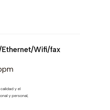
thernet/Wifi/fax
5ppm
alidad y el
onal y personal,