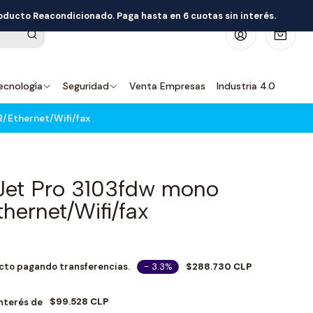
roducto Reacondicionado. Paga hasta en 6 cuotas sin interés.
0
ecnología
Seguridad
Venta Empresas
Industria 4.0
/Ethernet/Wifi/fax
Jet Pro 3103fdw mono
ernet/Wifi/fax
- 3.3%
$288.730 CLP
cto pagando transferencias.
$99.528 CLP
Interés de