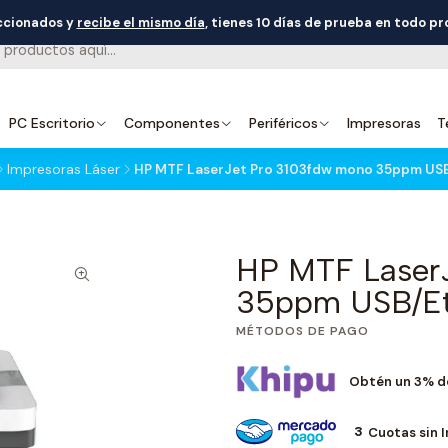
eccionados y
recibe el mismo día
, tienes 10 días de prueba en todo p
PC Escritorio
Componentes
Periféricos
Impresoras
T
Impresoras Láser
HP MTF LaserJet Pro 3103fdw mono 35ppm USB
HP MTF Laser
35ppm USB/Eth
MÉTODOS DE PAGO
Obtén un 3% d
3
Cuotas sin 