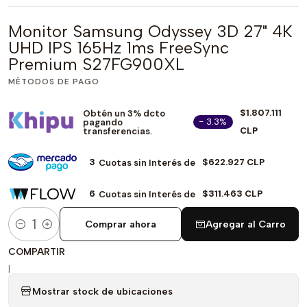
Monitor Samsung Odyssey 3D 27" 4K
UHD IPS 165Hz 1ms FreeSync
Premium S27FG900XL
MÉTODOS DE PAGO
$1.807.111
Obtén un 3% dcto
- 3.3%
pagando
CLP
transferencias.
3
$622.927 CLP
Cuotas sin Interés de
6
$311.463 CLP
Cuotas sin Interés de
Comprar ahora
Agregar al Carro
Cantidad
COMPARTIR
|
Mostrar stock de ubicaciones