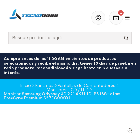
0
Compra antes de las 11:00 AM en cientos de productos
seleccionados y
recibe el mismo día
, tienes 10 días de prueba en
todo producto Reacondicionado. Paga hasta en 6 cuotas sin
interés.
Inicio
Pantallas
Pantallas de Computadores
Monitores LCD / LED
Monitor Samsung Odyssey 3D 27" 4K UHD IPS 165Hz 1ms
FreeSync Premium S27FG900XL