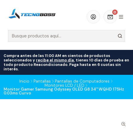
0
Compra antes de las 11:00 AM en cientos de productos
seleccionados y
recibe el mismo día
, tienes 10 días de prueba en
todo producto Reacondicionado. Paga hasta en 6 cuotas sin
interés.
Inicio
Pantallas
Pantallas de Computadores
Monitores LCD / LED
Monitor Gamer Samsung Odyssey OLED G8 34" WQHD 175Hz
0.03ms Curvo