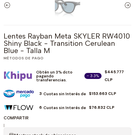
Lentes Rayban Meta SKYLER RW4010
Shiny Black - Transition Cerulean
Blue - Talla M
MÉTODOS DE PAGO
$445.777
Obtén un 3% dcto
- 3.3%
pagando
CLP
transferencias.
3
$153.663 CLP
Cuotas sin Interés de
6
$76.832 CLP
Cuotas sin Interés de
COMPARTIR
|