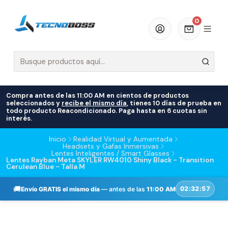
0
Compra antes de las 11:00 AM en cientos de productos
seleccionados y
recibe el mismo día
, tienes 10 días de prueba en
todo producto Reacondicionado. Paga hasta en 6 cuotas sin
interés.
Inicio
Realidad Virtual y Aumentada
Headsets y Gafas Inmersivas
Lentes Inteligentes / Smart Glasses
Lentes Rayban Meta SKYLER RW4010 Shiny Black - Transition
Cerulean Blue - Talla M
🚚
02:32:57
Envío GRATIS el mismo día
— antes de las
11:00 AM