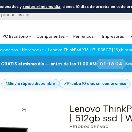
eccionados y
recibe el mismo día
, tienes 10 días de prueba en todo p
PC Escritorio
Componentes
Periféricos
Impresoras
T
cionados
Notebooks
Lenovo ThinkPad X13 | i7-1165G7 | 16gb ram 
 GRATIS el mismo día
— antes de las
11:00 AM
01:18:23
Sol
🚀
✓
Envío rápido disponible
Prueba 10 días sin compromiso
Lenovo ThinkPa
| 512gb ssd | W
MÉTODOS DE PAGO