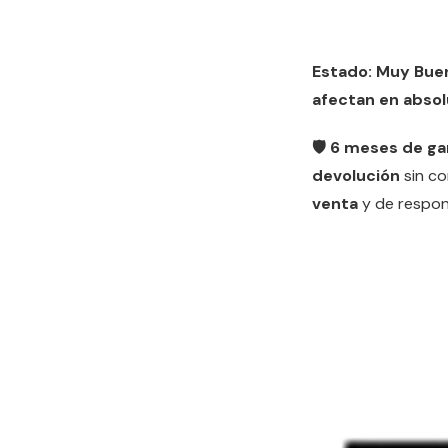
Estado: Muy Bue
afectan en absol
🛡️ 6 meses de ga
devolución
sin c
venta
y de respon