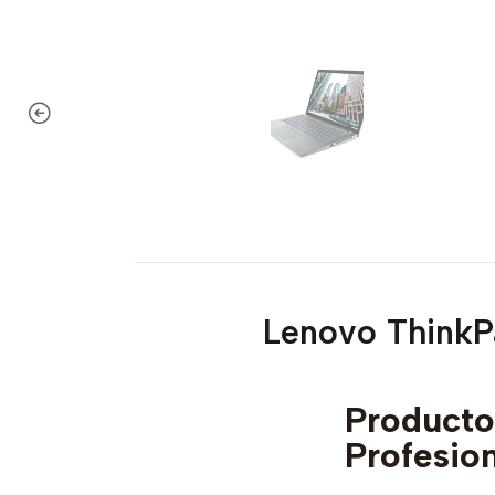
Lenovo ThinkPa
Produc
Profesio