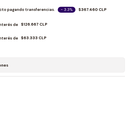
- 3.3%
$367.460 CLP
cto pagando transferencias.
$126.667 CLP
Interés de
$63.333 CLP
Interés de
ones