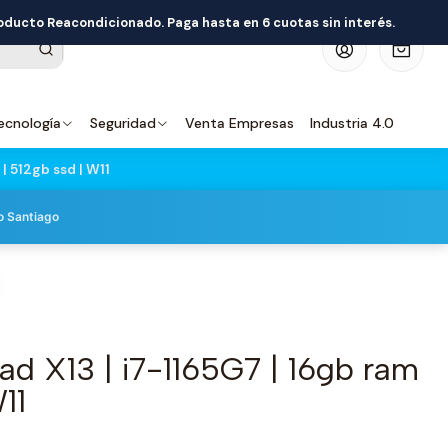
roducto Reacondicionado. Paga hasta en 6 cuotas sin interés.
0
ecnología
Seguridad
Venta Empresas
Industria 4.0
| 512gb ssd | W11
o Santiago
d X13 | i7-1165G7 | 16gb ram
11