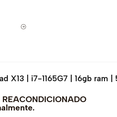
d X13 | i7-1165G7 | 16gb ram | 
to REACONDICIONADO
nalmente.