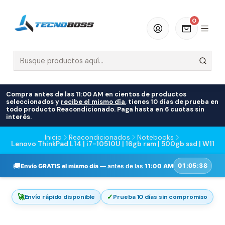
0
Compra antes de las 11:00 AM en cientos de productos
seleccionados y
recibe el mismo día
, tienes 10 días de prueba en
todo producto Reacondicionado. Paga hasta en 6 cuotas sin
interés.
Inicio
Reacondicionados
Notebooks
Lenovo ThinkPad L14 | i7-10510U | 16gb ram | 500gb ssd | W11
🚚
01:05:37
Envío GRATIS el mismo día
— antes de las
11:00 AM
🚀
✓
Envío rápido disponible
Prueba 10 días sin compromiso