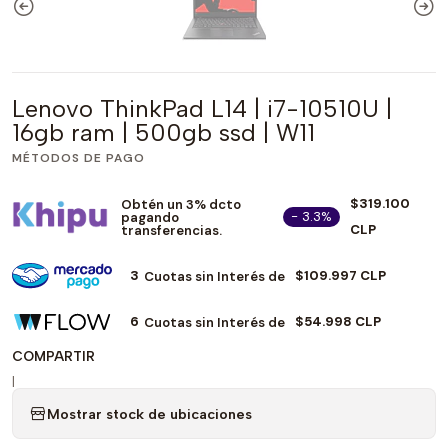
Lenovo ThinkPad L14 | i7-10510U |
16gb ram | 500gb ssd | W11
MÉTODOS DE PAGO
$319.100
Obtén un 3% dcto
- 3.3%
pagando
CLP
transferencias.
3
$109.997 CLP
Cuotas sin Interés de
6
$54.998 CLP
Cuotas sin Interés de
COMPARTIR
|
Mostrar stock de ubicaciones