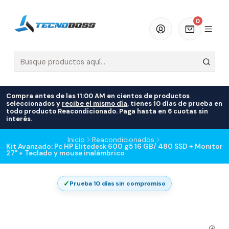
0
Compra antes de las 11:00 AM en cientos de productos
seleccionados y
recibe el mismo día
, tienes 10 días de prueba en
todo producto Reacondicionado. Paga hasta en 6 cuotas sin
interés.
Inicio
Reacondicionados
Kit Avanzado: Pc HP Elitedesk 600 g5 16 GB/ 480 SSD + Monitor
27" + Teclado y mouse inalámbrico
✓
Prueba 10 días sin compromiso