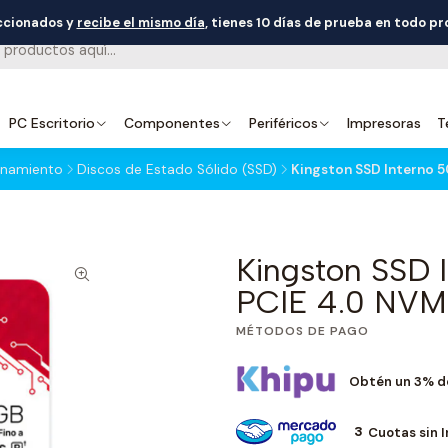
eccionados y
recibe el mismo día
, tienes 10 días de prueba en todo p
PC Escritorio
Componentes
Periféricos
Impresoras
T
enamiento
Discos de Estado Sólido (SSD)
Kingston SSD Interno 
Kingston SSD 
PCIE 4.0 NV
MÉTODOS DE PAGO
Obtén un 3% d
3
Cuotas sin 