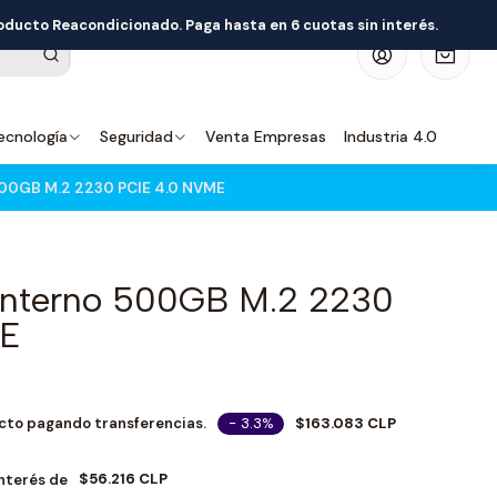
roducto Reacondicionado. Paga hasta en 6 cuotas sin interés.
0
ecnología
Seguridad
Venta Empresas
Industria 4.0
500GB M.2 2230 PCIE 4.0 NVME
Interno 500GB M.2 2230
ME
- 3.3%
$163.083 CLP
cto pagando transferencias.
$56.216 CLP
Interés de