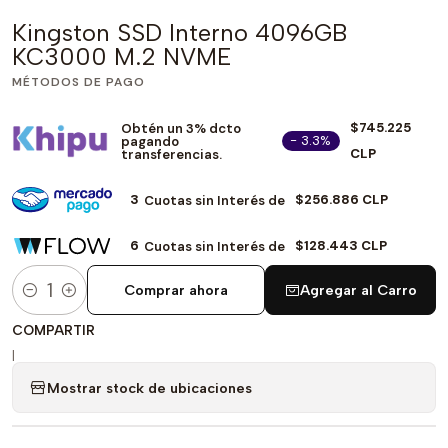
Kingston SSD Interno 4096GB
KC3000 M.2 NVME
MÉTODOS DE PAGO
$745.225
Obtén un 3% dcto
- 3.3%
pagando
CLP
transferencias.
3
$256.886 CLP
Cuotas sin Interés de
6
$128.443 CLP
Cuotas sin Interés de
Comprar ahora
Agregar al Carro
Cantidad
COMPARTIR
|
Mostrar stock de ubicaciones