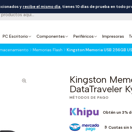
eccionados y
recibe el mismo día
, tienes 10 días de prueba en todo p
PC Escritorio
Componentes
Periféricos
Impresoras
T
Almacenamiento
Memorias Flash
Kingston Memoria USB 256GB USB
Kingston Mem
DataTraveler 
MÉTODOS DE PAGO
Obtén un 3% d
3
Cuotas sin 