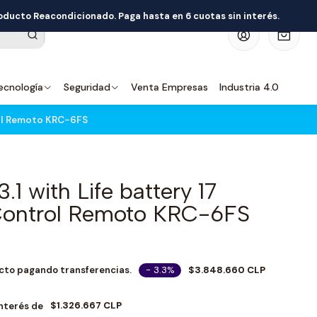
roducto Reacondicionado. Paga hasta en 6 cuotas sin interés.
0
ecnología
Seguridad
Venta Empresas
Industria 4.0
rol Remoto KRC-6FS
1 with Life battery 17
ontrol Remoto KRC-6FS
- 3.3%
$3.848.660 CLP
cto pagando transferencias.
$1.326.667 CLP
Interés de