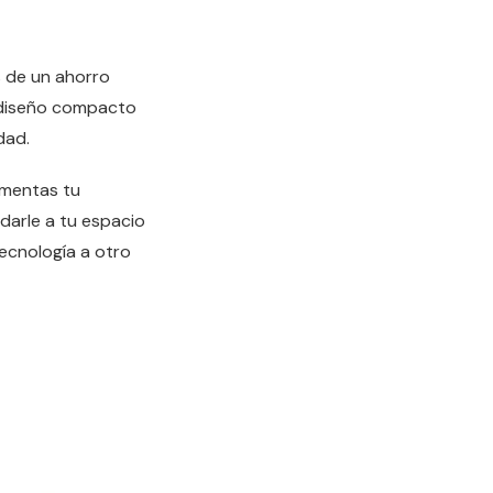
s de un ahorro
u diseño compacto
dad.
umentas tu
darle a tu espacio
ecnología a otro