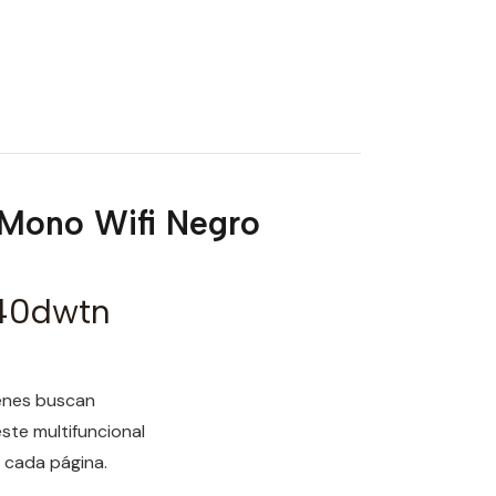
 Mono Wifi Negro
540dwtn
ienes buscan
este multifuncional
n cada página.