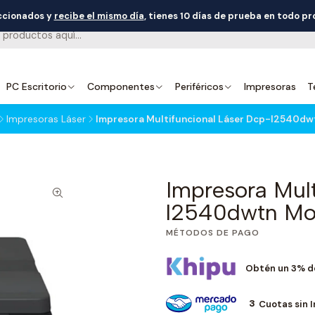
eccionados y
recibe el mismo día
, tienes 10 días de prueba en todo p
PC Escritorio
Componentes
Periféricos
Impresoras
T
Impresoras Láser
Impresora Multifuncional Láser Dcp-l2540dw
Impresora Mult
l2540dwtn Mo
MÉTODOS DE PAGO
Obtén un 3% d
3
Cuotas sin 