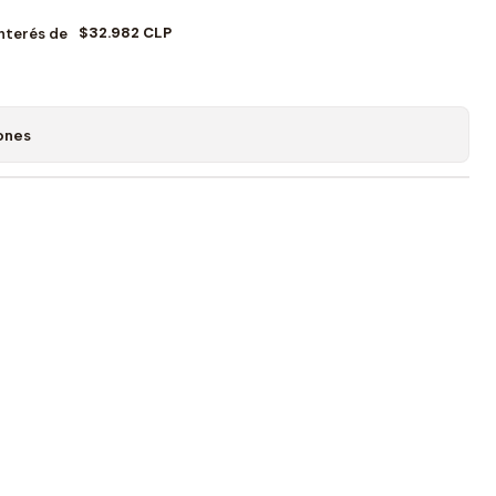
$32.982 CLP
Interés de
ones