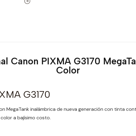
onal Canon PIXMA G3170 MegaTan
Color
IXMA G3170
non MegaTank inalámbrica de nueva generación con tinta conti
color a bajísimo costo.