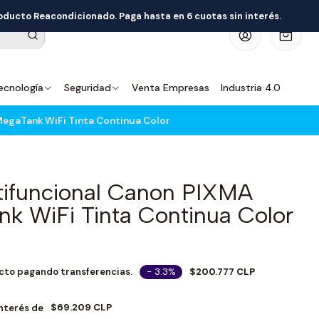
roducto Reacondicionado. Paga hasta en 6 cuotas sin interés.
0
ecnología
Seguridad
Venta Empresas
Industria 4.0
egaTank WiFi Tinta Continua Color
tifuncional Canon PIXMA
k WiFi Tinta Continua Color
- 3.3%
$200.777 CLP
cto pagando transferencias.
$69.209 CLP
Interés de