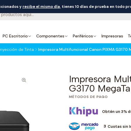
eccionados y
recibe el mismo día
, tienes 10 días de prueba en todo p
PC Escritorio
Componentes
Periféricos
Impresoras
T
nyección de Tinta
Impresora Multifuncional Canon PIXMA G3170 M
Impresora Mul
G3170 MegaTan
MÉTODOS DE PAGO
Obtén un 3% d
3
Cuotas sin 