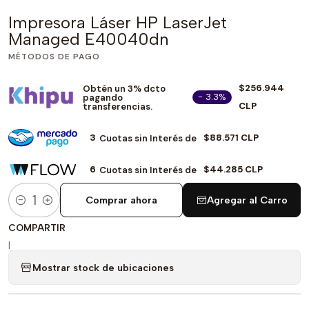
Impresora Láser HP LaserJet
Managed E40040dn
MÉTODOS DE PAGO
$256.944
Obtén un 3% dcto
- 3.3%
pagando
CLP
transferencias.
3
$88.571 CLP
Cuotas sin Interés de
6
$44.285 CLP
Cuotas sin Interés de
Comprar ahora
Agregar al Carro
Cantidad
COMPARTIR
|
Mostrar stock de ubicaciones