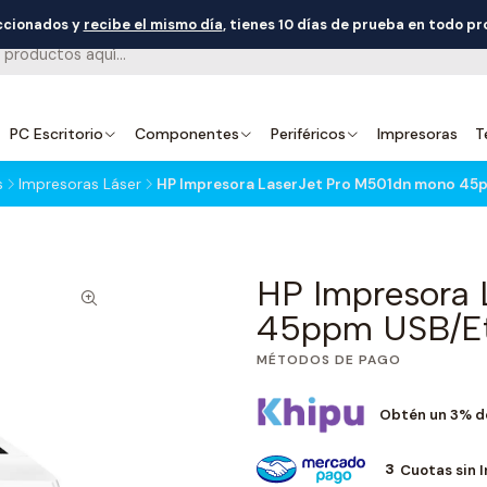
eccionados y
recibe el mismo día
, tienes 10 días de prueba en todo p
PC Escritorio
Componentes
Periféricos
Impresoras
T
s
Impresoras Láser
HP Impresora LaserJet Pro M501dn mono 45
HP Impresora 
45ppm USB/Et
MÉTODOS DE PAGO
Obtén un 3% d
3
Cuotas sin 