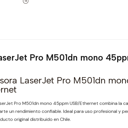
LaserJet Pro M501dn mono 45pp
sora LaserJet Pro M501dn mo
rnet
aserJet Pro M501dn mono 45ppm USB/Ethernet combina la cal
rte un rendimiento confiable. Ideal para uso profesional y per
ucto original distribuido en Chile.