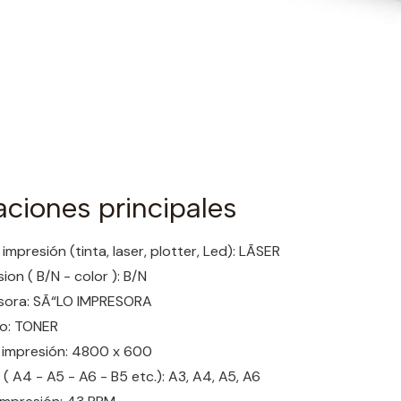
aciones principales
impresión (tinta, laser, plotter, Led): LÃSER
ion ( B/N - color ): B/N
esora: SÃ“LO IMPRESORA
ro: TONER
 impresión: 4800 x 600
 A4 - A5 - A6 - B5 etc.): A3, A4, A5, A6