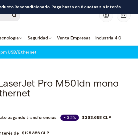
roducto Reacondicionado. Paga hasta en 6 cuotas sin interés.
0
ecnología
Seguridad
Venta Empresas
Industria 4.0
ppm USB/Ethernet
LaserJet Pro M501dn mono
hernet
- 3.3%
$363.658 CLP
cto pagando transferencias.
$125.356 CLP
Interés de