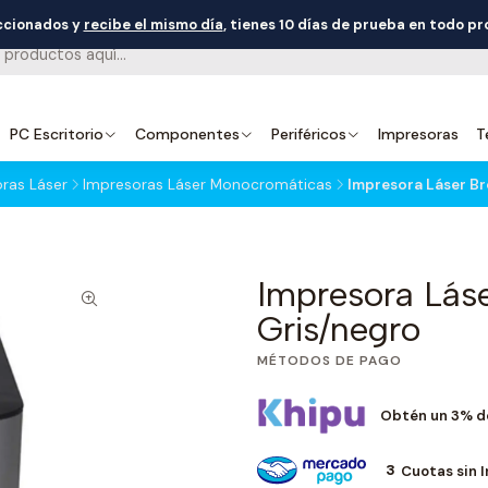
eccionados y
recibe el mismo día
, tienes 10 días de prueba en todo p
PC Escritorio
Componentes
Periféricos
Impresoras
T
ras Láser
Impresoras Láser Monocromáticas
Impresora Láser B
Impresora Lás
Gris/negro
MÉTODOS DE PAGO
Obtén un 3% d
3
Cuotas sin 