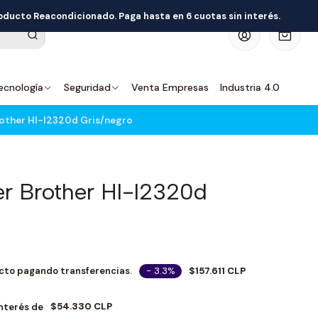
roducto Reacondicionado. Paga hasta en 6 cuotas sin interés.
0
ecnología
Seguridad
Venta Empresas
Industria 4.0
rother Hl-l2320d Gris/negro
er Brother Hl-l2320d
- 3.3%
$157.611 CLP
cto pagando transferencias.
$54.330 CLP
Interés de