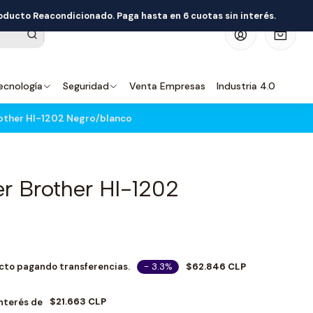
roducto Reacondicionado. Paga hasta en 6 cuotas sin interés.
0
ecnología
Seguridad
Venta Empresas
Industria 4.0
other Hl-1202 Negro/blanco
r Brother Hl-1202
- 3.3%
$62.846 CLP
cto pagando transferencias.
$21.663 CLP
Interés de