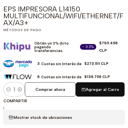
EPS IMPRESORA L14150
MULTIFUNCIONAL/WIFI/ETHERNET/F
AX/A3+
MÉTODOS DE PAGO
$793.456
Obtén un 3% dcto
- 3.3%
pagando
CLP
transferencias.
3
$273.511 CLP
Cuotas sin Interés de
6
$136.756 CLP
Cuotas sin Interés de
Comprar ahora
Agregar al Carro
Cantidad
COMPARTIR
|
Mostrar stock de ubicaciones