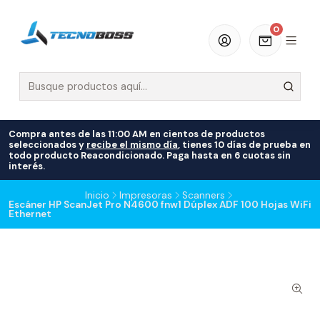
0
Compra antes de las 11:00 AM en cientos de productos
seleccionados y
recibe el mismo día
, tienes 10 días de prueba en
todo producto Reacondicionado. Paga hasta en 6 cuotas sin
interés.
Inicio
Impresoras
Scanners
Escáner HP ScanJet Pro N4600 fnw1 Dúplex ADF 100 Hojas WiFi
Ethernet