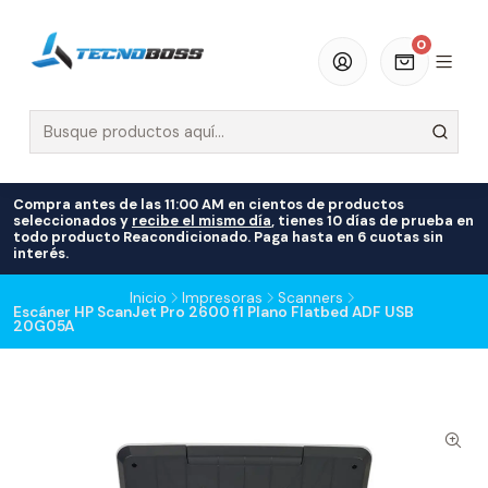
0
Compra antes de las 11:00 AM en cientos de productos
seleccionados y
recibe el mismo día
, tienes 10 días de prueba en
todo producto Reacondicionado. Paga hasta en 6 cuotas sin
interés.
Inicio
Impresoras
Scanners
Escáner HP ScanJet Pro 2600 f1 Plano Flatbed ADF USB
20G05A