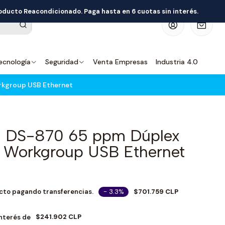
roducto Reacondicionado. Paga hasta en 6 cuotas sin interés.
0
ecnología
Seguridad
Venta Empresas
Industria 4.0
rkgroup USB Ethernet
n DS-870 65 ppm Dúplex
 Workgroup USB Ethernet
- 3.3%
$701.759 CLP
cto pagando transferencias.
$241.902 CLP
Interés de