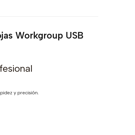
ojas Workgroup USB
esional
idez y precisión.