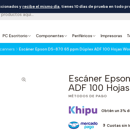
eccionados y
recibe el mismo día
, tienes 10 días de prueba en todo p
PC Escritorio
Componentes
Periféricos
Impresoras
T
canners
Escáner Epson DS-870 65 ppm Dúplex ADF 100 Hojas Wo
Escáner Epso
ADF 100 Hojas
MÉTODOS DE PAGO
Obtén un 3% d
3
Cuotas sin 