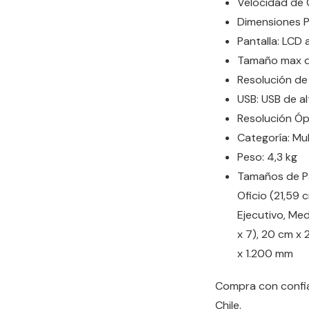
Velocidad de 
Dimensiones P
Pantalla: LCD 
Tamaño max de
Resolución de
USB: USB de a
Resolución Ópt
Categoría: Mul
Peso: 4,3 kg
Tamaños de Pa
Oficio (21,59 
Ejecutivo, Med
x 7), 20 cm x 
x 1.200 mm
Compra con confia
Chile.