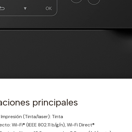
aciones principales
Impresión (Tinta/laser): Tinta
recto: Wi-Fi® (IEEE 802.11 b/g/n), Wi-Fi Direct®