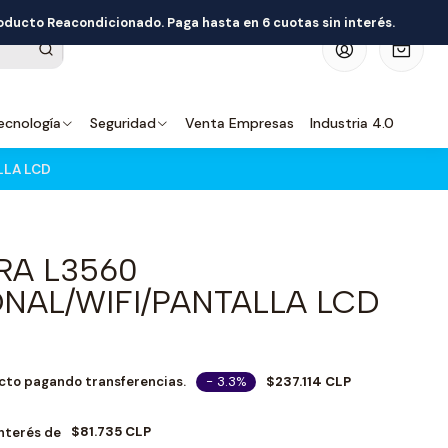
roducto Reacondicionado. Paga hasta en 6 cuotas sin interés.
0
ecnología
Seguridad
Venta Empresas
Industria 4.0
LLA LCD
RA L3560
NAL/WIFI/PANTALLA LCD
- 3.3%
$237.114 CLP
cto pagando transferencias.
$81.735 CLP
Interés de