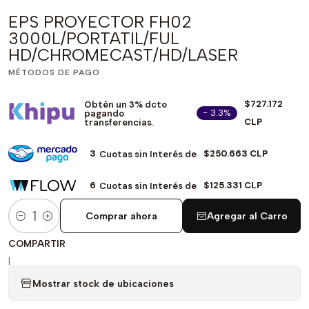
EPS PROYECTOR FH02
3000L/PORTATIL/FUL
HD/CHROMECAST/HD/LASER
MÉTODOS DE PAGO
$727.172
Obtén un 3% dcto
- 3.3%
pagando
CLP
transferencias.
3
$250.663 CLP
Cuotas sin Interés de
6
$125.331 CLP
Cuotas sin Interés de
Comprar ahora
Agregar al Carro
Cantidad
COMPARTIR
|
Mostrar stock de ubicaciones