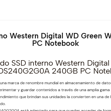
terno Western Digital WD Gre
PC Notebook
ido SSD interno Western Digita
DS240G2G0A 240GB PC Note
s una marca de renombre mundial en almacenamiento de datos
erimentar y guardar contenidos a través de una amplia gama d
rendimiento que brindan sus unidades la convierten en una de
ado.
40G2G0A está adaptado para que puedas acceder de forma