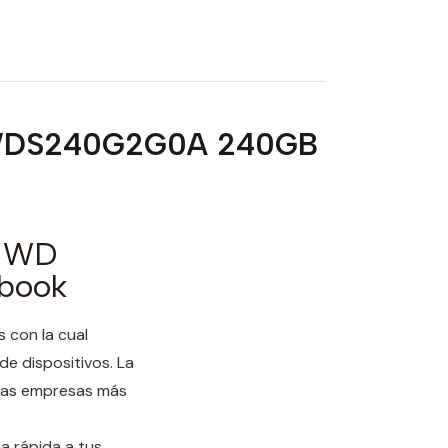
en WDS240G2G0A 240GB
l WD
book
 con la cual
e dispositivos. La
 las empresas más
 rápida a tus