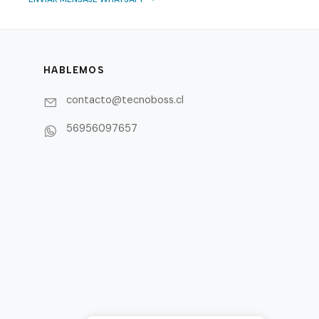
HABLEMOS
contacto@tecnoboss.cl
56956097657