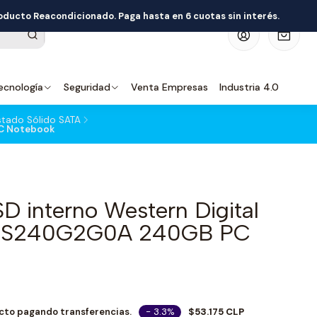
roducto Reacondicionado. Paga hasta en 6 cuotas sin interés.
0
ecnología
Seguridad
Venta Empresas
Industria 4.0
stado Sólido SATA
PC Notebook
SD interno Western Digital
DS240G2G0A 240GB PC
- 3.3%
$53.175 CLP
cto pagando transferencias.