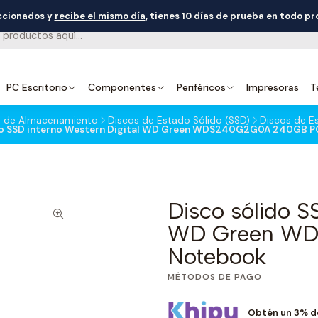
eccionados y
recibe el mismo día
, tienes 10 días de prueba en todo p
PC Escritorio
Componentes
Periféricos
Impresoras
T
os de Almacenamiento
Discos de Estado Sólido (SSD)
Discos de E
do SSD interno Western Digital WD Green WDS240G2G0A 240GB 
Disco sólido S
WD Green W
Notebook
MÉTODOS DE PAGO
Obtén un 3% d