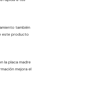
namiento también
de este producto
on la placa madre
rmación mejora el