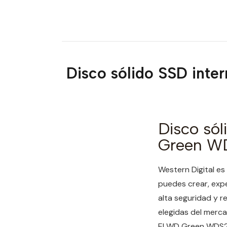
Disco sólido SSD in
Disco sól
Green W
Western Digital e
puedes crear, exp
alta seguridad y 
elegidas del merc
El WD Green WDS2