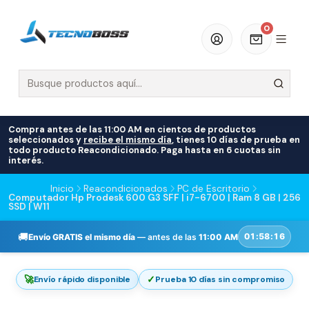
0
Compra antes de las 11:00 AM en cientos de productos
seleccionados y
recibe el mismo día
, tienes 10 días de prueba en
todo producto Reacondicionado. Paga hasta en 6 cuotas sin
interés.
Inicio
Reacondicionados
PC de Escritorio
Computador Hp Prodesk 600 G3 SFF | i7-6700 | Ram 8 GB | 256
SSD | W11
🚚
01:58:15
Envío GRATIS el mismo día
— antes de las
11:00 AM
🚀
✓
Envío rápido disponible
Prueba 10 días sin compromiso