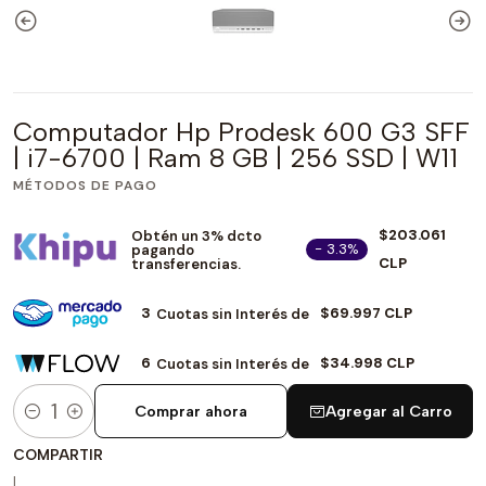
Computador Hp Prodesk 600 G3 SFF
| i7-6700 | Ram 8 GB | 256 SSD | W11
MÉTODOS DE PAGO
$203.061
Obtén un 3% dcto
- 3.3%
pagando
CLP
transferencias.
3
$69.997 CLP
Cuotas sin Interés de
6
$34.998 CLP
Cuotas sin Interés de
Comprar ahora
Agregar al Carro
Cantidad
COMPARTIR
|