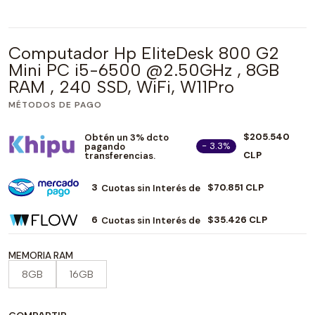
Computador Hp EliteDesk 800 G2
Mini PC i5-6500 @2.50GHz , 8GB
RAM , 240 SSD, WiFi, W11Pro
MÉTODOS DE PAGO
$205.540
Obtén un 3% dcto
- 3.3%
pagando
CLP
transferencias.
3
$70.851 CLP
Cuotas sin Interés de
6
$35.426 CLP
Cuotas sin Interés de
MEMORIA RAM
8GB
16GB