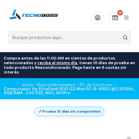
0
Compra antes de las 11:00 AM en cientos de productos
seleccionados y
recibe el mismo día
, tienes 10 días de prueba en
todo producto Reacondicionado. Paga hasta en 6 cuotas sin
interés.
Inicio
Reacondicionados
PC de Escritorio
Computador Hp EliteDesk 800 G2 Mini PC i5-6500 @2.50GHz ,
8GB RAM , 240 SSD, WiFi, W11Pro
✓
Prueba 10 días sin compromiso